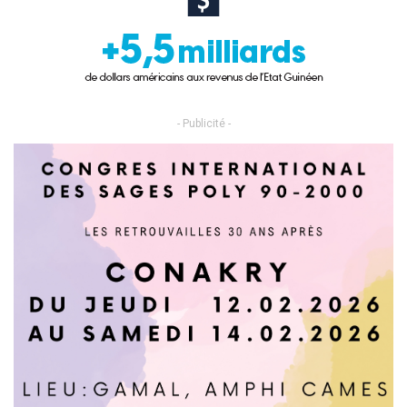
- Publicité -