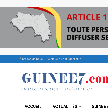
À propos de nous
Politique de confidentialité
ACCUEIL
ACTUALITÉS
GUINEE