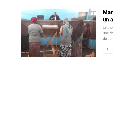
Mam
un 
Le tri
une dé
de san
LIRE