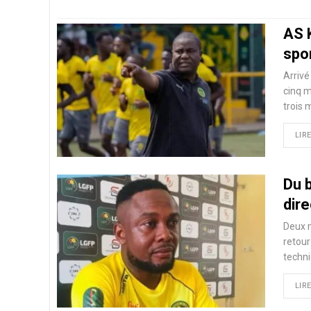
AS 
spor
Arriv
cinq m
trois 
LIRE
Du 
dire
Deux m
retour
techni
LIRE