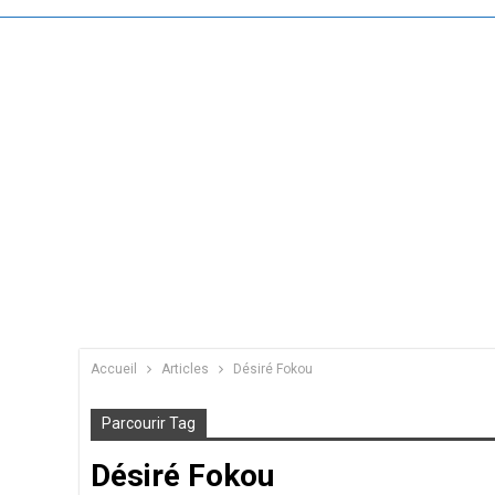
Accueil
Articles
Désiré Fokou
Parcourir Tag
Désiré Fokou