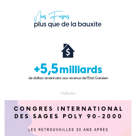
- Publicité -