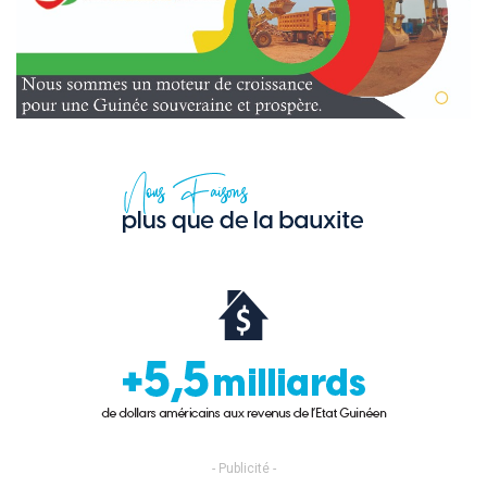
- Publicité -