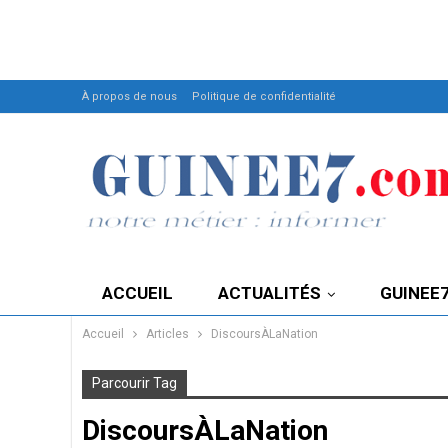
À propos de nous
Politique de confidentialité
ACCUEIL
ACTUALITÉS
GUINEE
Accueil
Articles
DiscoursÀLaNation
Parcourir Tag
DiscoursÀLaNation