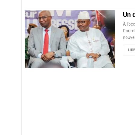
Un 
À l’oc
Doumb
nouvel
LIRE