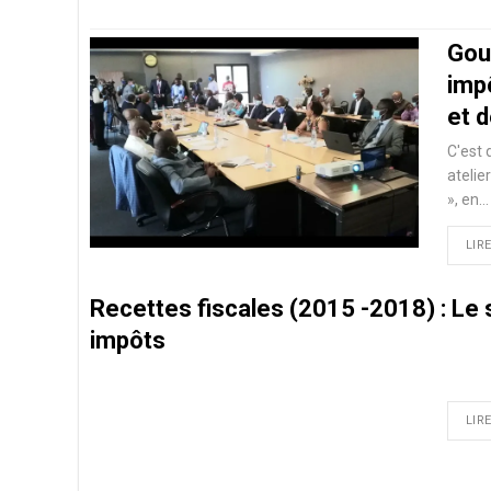
Gou
impô
et 
C'est 
atelie
», en
…
LIRE
Recettes fiscales (2015 -2018) : Le s
impôts
LIRE