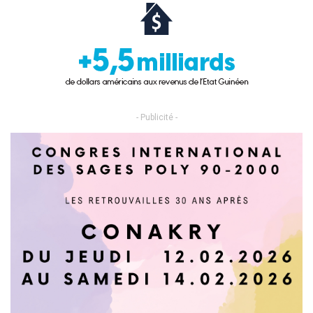
- Publicité -