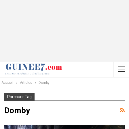
Accueil
Articles
Domby
Parcourir Tag
Domby