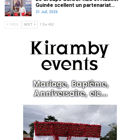
Guinée scellent un partenariat…
31 Juil, 2026
PREV
NEXT
1 De 452