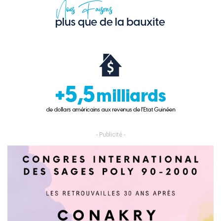
- Publicité -