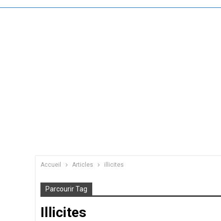
Accueil
Articles
illicites
Parcourir Tag
Illicites