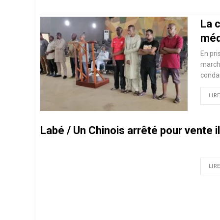
La 
méd
En pri
march
conda
LIRE
Labé / Un Chinois arrêté pour vente i
LIRE