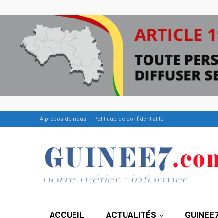
À propos de nous
Politique de confidentialité
ACCUEIL
ACTUALITÉS
GUINEE