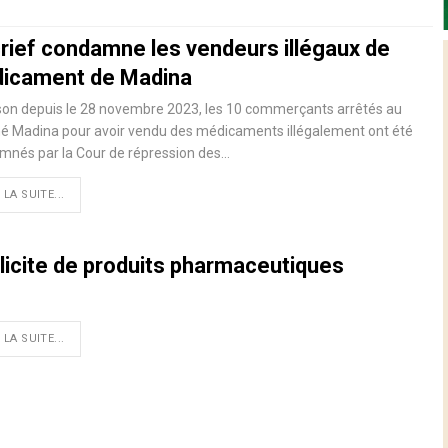
crief condamne les vendeurs illégaux de
icament de Madina
son depuis le 28 novembre 2023, les 10 commerçants arrêtés au
é Madina pour avoir vendu des médicaments illégalement ont été
mnés par la Cour de répression des…
 LA SUITE...
llicite de produits pharmaceutiques
 LA SUITE...