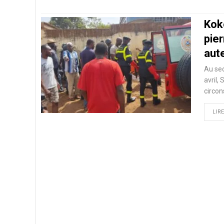
Kok
pier
aut
Au se
avril,
circon
LIRE