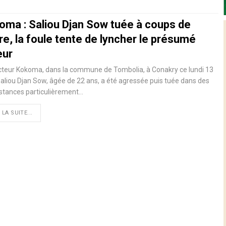
oma : Saliou Djan Sow tuée à coups de
re, la foule tente de lyncher le présumé
eur
cteur Kokoma, dans la commune de Tombolia, à Conakry ce lundi 13
 Saliou Djan Sow, âgée de 22 ans, a été agressée puis tuée dans des
stances particulièrement…
 LA SUITE...