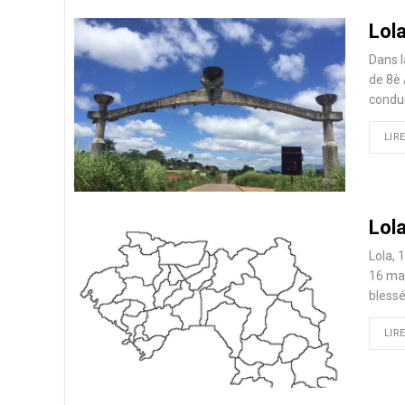
Lol
Dans l
de 8è 
condui
LIRE
Lola
Lola, 
16 mai
bless
LIRE