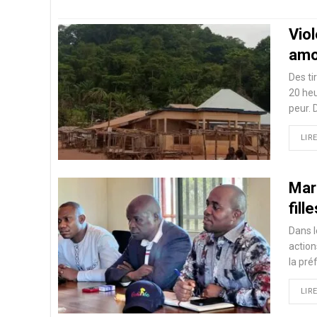
Viol
amo
Des ti
20 heu
peur. 
LIRE
Marc
fill
Dans l
action
la pré
LIRE