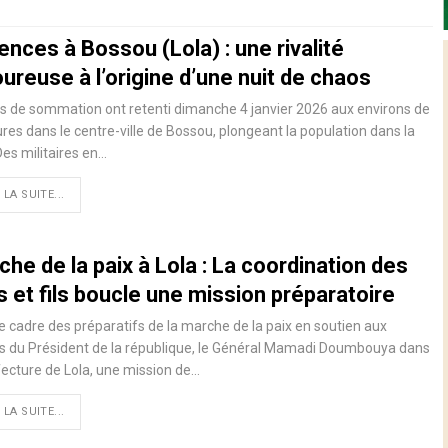
ences à Bossou (Lola) : une rivalité
ureuse à l’origine d’une nuit de chaos
rs de sommation ont retenti dimanche 4 janvier 2026 aux environs de
res dans le centre-ville de Bossou, plongeant la population dans la
Des militaires en…
 LA SUITE...
he de la paix à Lola : La coordination des
es et fils boucle une mission préparatoire
e cadre des préparatifs de la marche de la paix en soutien aux
s du Président de la république, le Général Mamadi Doumbouya dans
fecture de Lola, une mission de…
 LA SUITE...