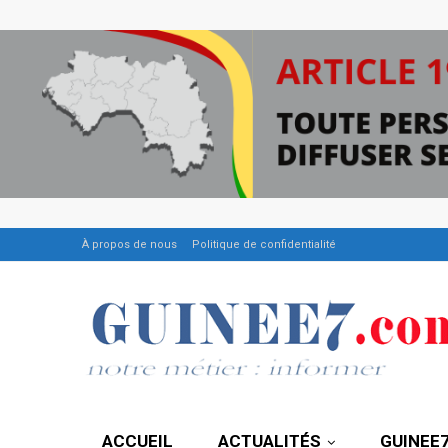
À propos de nous
Politique de confidentialité
ACCUEIL
ACTUALITÉS
GUINEE