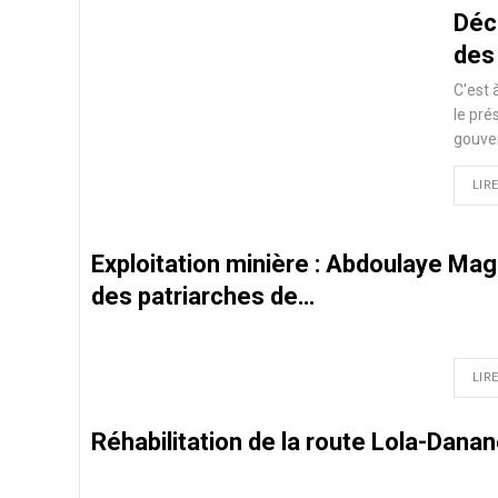
Déc
des
C'est 
le pré
gouve
LIRE
Exploitation minière : Abdoulaye Mag
des patriarches de…
LIRE
Réhabilitation de la route Lola-Dana