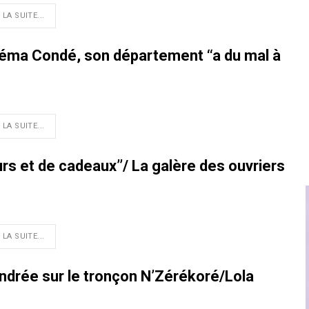
 LA SUITE...
réma Condé, son département ‘‘a du mal à
 LA SUITE...
s et de cadeaux’’/ La galère des ouvriers
 LA SUITE...
ndrée sur le tronçon N’Zérékoré/Lola