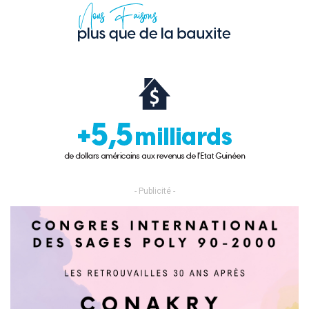
- Publicité -