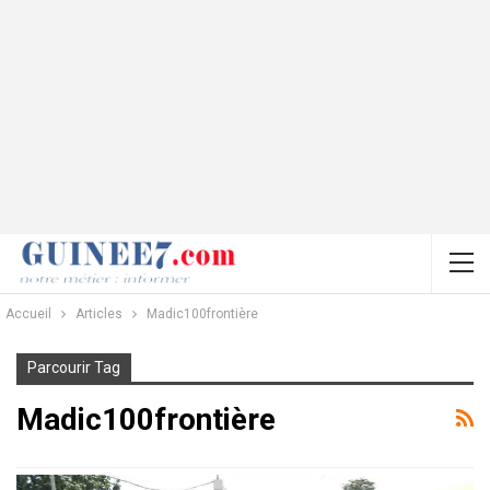
Accueil
Articles
Madic100frontière
Parcourir Tag
Madic100frontière