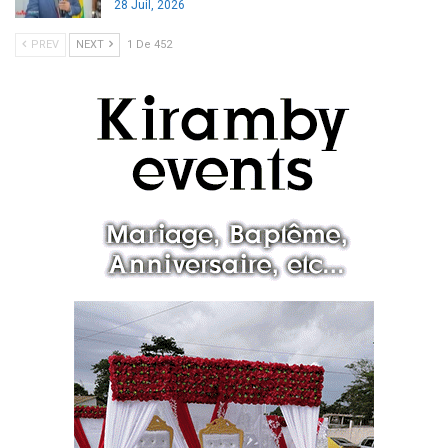
28 Juil, 2026
PREV
NEXT
1 De 452