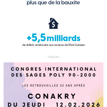
- Publicité -