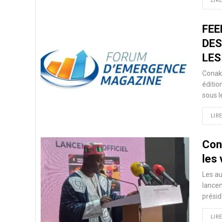
LIRE
FEE
DES
LES
Conakr
éditi
sous l
LIRE
Cona
les
Les au
lancem
présid
LIRE