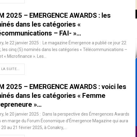
M 2025 – EMERGENCE AWARDS : les
inés dans les catégories «
écommunications – FAI- »…
y, le 22 janvier 2025 : Le magazine Émergence a publié ce jour 22
r, les cinq (5) nominés dans les catégories « Télécommunications –
 et « Microfinance ». Les…
 LA SUITE...
M 2025 – EMERGENCE AWARDS : voici les
inés dans les catégories « Femme
repreneure »…
y, le 20 janvier 2025 : Dans la perspective des Émergences Awards
s en marge du Forum Économique d’Émergence Magazine qui aura
u 20 au 21 février 2025, à Conakry,…