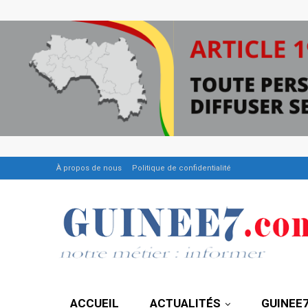
À propos de nous
Politique de confidentialité
ACCUEIL
ACTUALITÉS
GUINEE