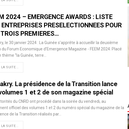
 LA SUITE...
M 2024 – EMERGENCE AWARDS : LISTE
 ENTREPRISES PRESELECTIONNEES POUR
 TROIS PREMIERES…
y, le 30 janvier 2024 : La Guinée s’apprête à accueillir la deuxième
on du Forum Economique d’Emergence Magazine - FEEM 2024. Placé
e thème ‘’la Guinée, terre…
 LA SUITE...
kry. La présidence de la Transition lance
 volumes 1 et 2 de son magazine spécial
torités du CNRD ont procédé dans la soirée du vendredi, au
ent officiel des volumes 1 et 2 du numéro spécial du magazine de la
ence de la Transition réalisés par…
 LA SUITE...