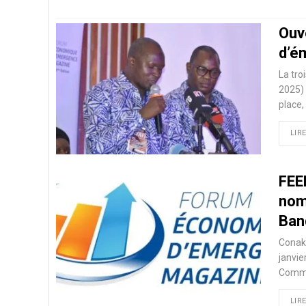
Ouv
d’é
La tr
2025) 
place
LIRE
FEE
nom
Ban
Conakr
janvie
Commer
LIRE