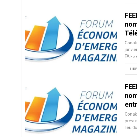
FEE
nom
Tél
Conakr
janvie
FAI- »
LIRE
FEE
nom
ent
Conakr
prévu
lieu d