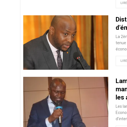
LIRE
Dist
d’é
La 2èm
tenue 
écono
LIRE
Lam
man
les
Les la
Econo
d’inte