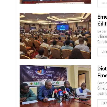
LIRE
Eme
édi
La cé
d'Éme
Conakr
LIRE
Dist
Éme
Face a
Émerg
distin
LIRE