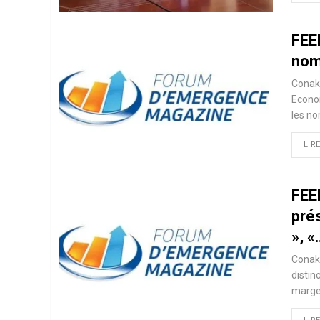
FEE
nom
Conakr
Econom
les no
LIRE
FEE
pré
», «
Conakr
disti
marge 