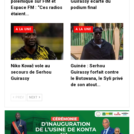
polémique sur FIM et
Guirassy écarté du
Espace FM : “Ces radios
podium final
étaient…
A LA UNE
A LA UNE
Niko Kovač vole au
Guinée : Serhou
secours de Serhou
Guirassy forfait contre
Guirassy
le Botswana, le Syli privé
de son atout…
PREV
NEXT