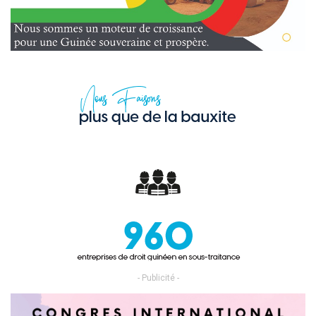
- Publicité -