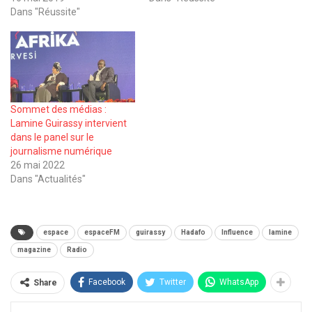
Dans "Réussite"
Sommet des médias :
Lamine Guirassy intervient
dans le panel sur le
journalisme numérique
26 mai 2022
Dans "Actualités"
espace
espaceFM
guirassy
Hadafo
Influence
lamine
magazine
Radio
Facebook
Twitter
WhatsApp
Share