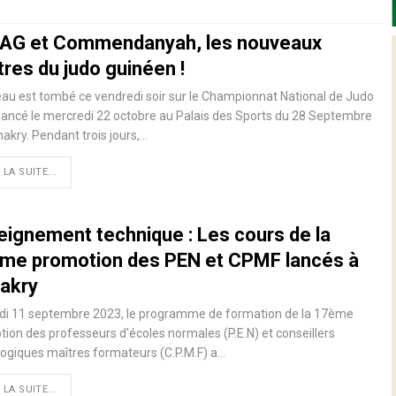
AG et Commendanyah, les nouveaux
res du judo guinéen !
eau est tombé ce vendredi soir sur le Championnat National de Judo
lancé le mercredi 22 octobre au Palais des Sports du 28 Septembre
akry. Pendant trois jours,…
 LA SUITE...
eignement technique : Les cours de la
me promotion des PEN et CPMF lancés à
akry
ndi 11 septembre 2023, le programme de formation de la 17ème
ion des professeurs d'écoles normales (P.E.N) et conseillers
ogiques maîtres formateurs (C.P.M.F) a…
 LA SUITE...