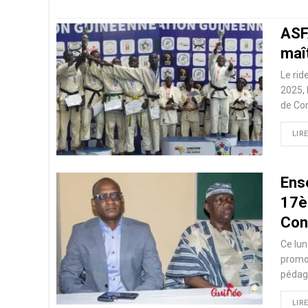
ASF
maît
Le rid
2025, 
de Con
LIRE
Ens
17è
Con
Ce lu
promot
pédag
LIRE