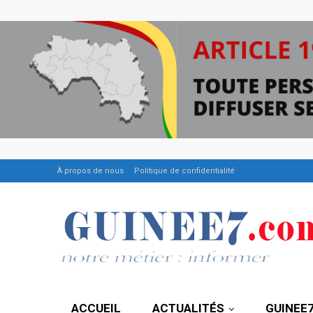
À propos de nous
Politique de confidentialité
ACCUEIL
ACTUALITÉS
GUINEE