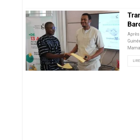
Tra
Bar
Après 
Guinée
Mamad
LIRE