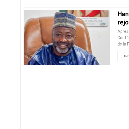
Han
rej
Après 
Confé
de la 
LIRE