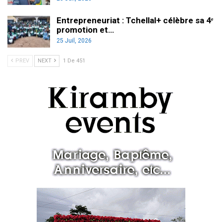
Entrepreneuriat : Tchellal+ célèbre sa 4ᵉ
promotion et…
25 Juil, 2026
PREV
NEXT
1 De 451