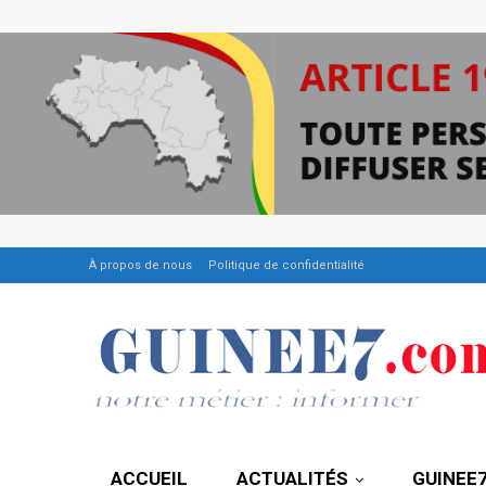
À propos de nous
Politique de confidentialité
ACCUEIL
ACTUALITÉS
GUINEE