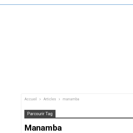
Accueil
Articles
manamba
Parcourir Tag
Manamba