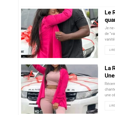
Le 
qua
Je ne 
de "va
vanité
LIRE
La 
Une
Récem
chante
une c
LIRE