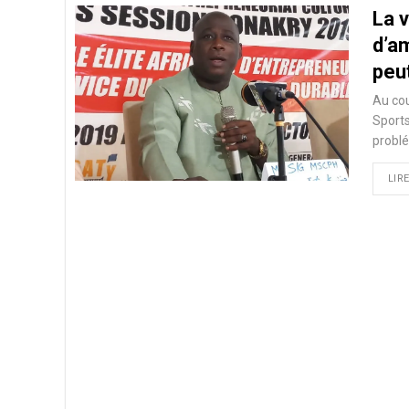
La v
d’am
peu
Au cou
Sports
problé
LIRE