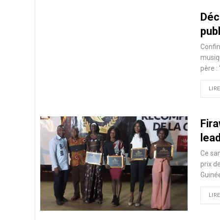
Déc
publ
Confin
musiq
père :
LIRE
Fira
lead
Ce sam
prix d
Guinée
LIRE