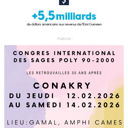
- Publicité -