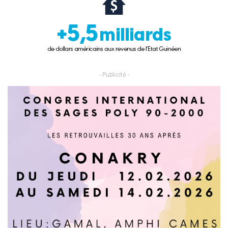
- Publicité -