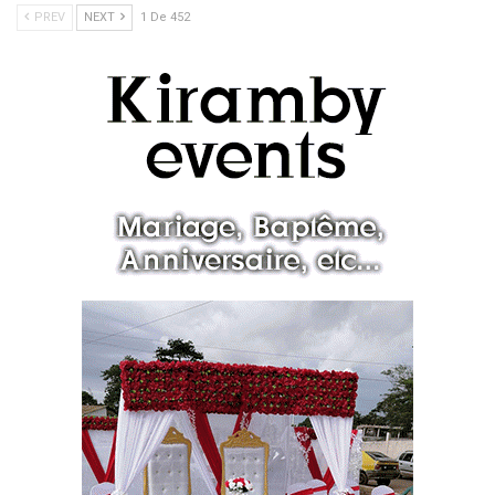
PREV
NEXT
1 De 452