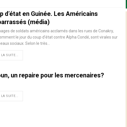
p d’état en Guinée. Les Américains
arrassés (média)
ages de soldats américains acclamés dans les rues de Conakry,
mment le jour du coup d’état contre Alpha Condé, sont virales sur
seaux sociaux. Selon le très…
 LA SUITE...
oun, un repaire pour les mercenaires?
 LA SUITE...