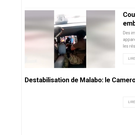
Cou
emb
Des im
appare
les ré
LIRE
Destabilisation de Malabo: le Camer
LIRE