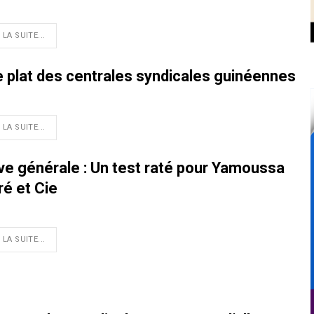
 LA SUITE...
le plat des centrales syndicales guinéennes
 LA SUITE...
ve générale : Un test raté pour Yamoussa
ré et Cie
 LA SUITE...