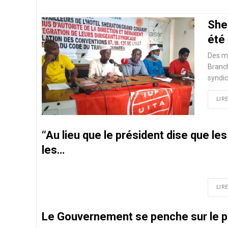
She
été 
Des me
Branc
syndic
LIRE
‘‘Au lieu que le président dise que le
les…
LIRE
Le Gouvernement se penche sur le pré