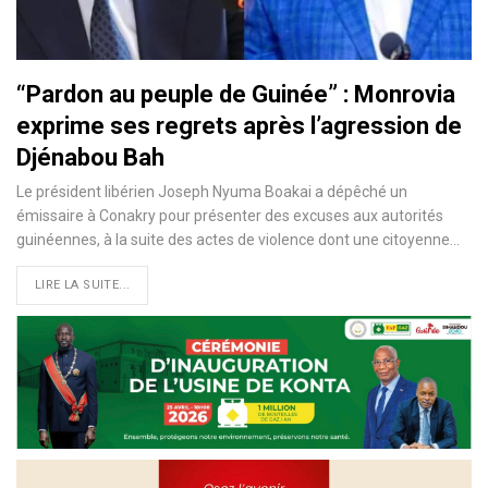
“Pardon au peuple de Guinée” : Monrovia
exprime ses regrets après l’agression de
Djénabou Bah
Le président libérien Joseph Nyuma Boakai a dépêché un
émissaire à Conakry pour présenter des excuses aux autorités
guinéennes, à la suite des actes de violence dont une citoyenne…
LIRE LA SUITE...