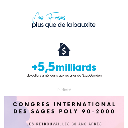
- Publicité -