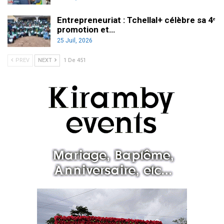
Entrepreneuriat : Tchellal+ célèbre sa 4ᵉ
promotion et…
25 Juil, 2026
PREV
NEXT
1 De 451