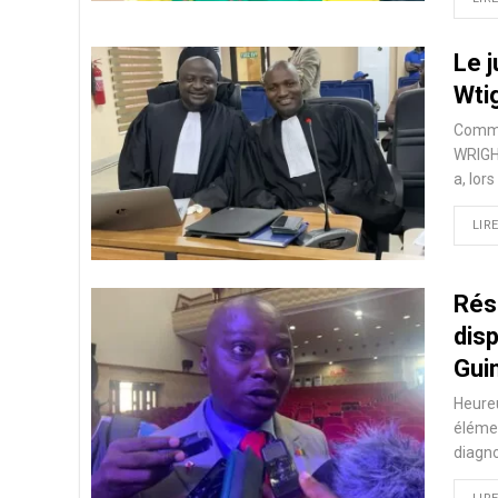
Le j
Wti
Commun
WRIGHT
a, lor
LIRE
Rés
disp
Gui
Heureu
élémen
diagno