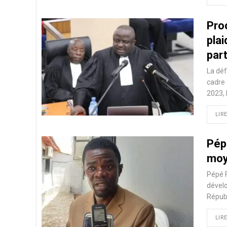
Pro
pla
par
La déf
cadre
2023,
LIRE
Pép
moy
Pépé F
dévelo
Répub
LIRE