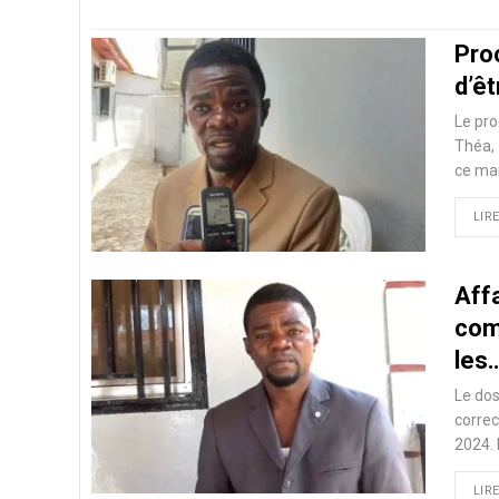
Pro
d’ê
Le pr
Théa,
ce mar
LIRE
Affa
com
les
Le dos
correc
2024. 
LIRE