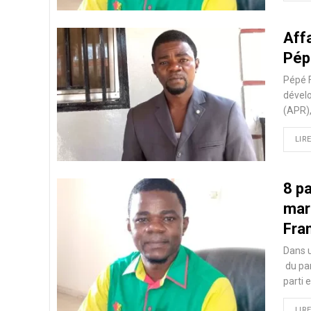
Aff
Pép
Pépé F
dévelo
(APR),
LIRE
8 pa
mar
Fran
Dans u
du par
parti
LIRE