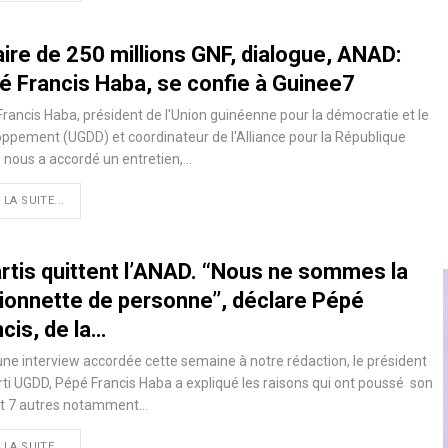
aire de 250 millions GNF, dialogue, ANAD:
é Francis Haba, se confie à Guinee7
rancis Haba, président de l'Union guinéenne pour la démocratie et le
ppement (UGDD) et coordinateur de l'Alliance pour la République
 nous a accordé un entretien,…
 LA SUITE...
rtis quittent l’ANAD. ‘‘Nous ne sommes la
ionnette de personne’’, déclare Pépé
cis, de la…
ne interview accordée cette semaine à notre rédaction, le président
ti UGDD, Pépé Francis Haba a expliqué les raisons qui ont poussé son
 et 7 autres notamment…
 LA SUITE...