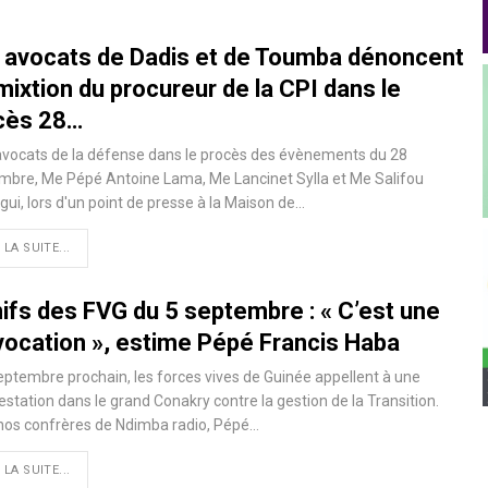
 avocats de Dadis et de Toumba dénoncent
mixtion du procureur de la CPI dans le
cès 28…
avocats de la défense dans le procès des évènements du 28
mbre, Me Pépé Antoine Lama, Me Lancinet Sylla et Me Salifou
ui, lors d'un point de presse à la Maison de…
 LA SUITE...
ifs des FVG du 5 septembre : « C’est une
vocation », estime Pépé Francis Haba
eptembre prochain, les forces vives de Guinée appellent à une
station dans le grand Conakry contre la gestion de la Transition.
nos confrères de Ndimba radio, Pépé…
 LA SUITE...