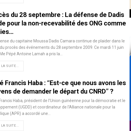
cès du 28 septembre : La défense de Dadis
ide pour la non-recevabilité des ONG comme
ties…
ense du capitaine Moussa Dadis Camara continue de plaider dans le
 du procès des événements du 28 septembre 2009. Ce mardi 11 juin
 Me Pépé Antoine Lamah a pris la…
 LA SUITE...
é Francis Haba : ‘‘Est-ce que nous avons les
ens de demander le départ du CNRD’’ ?
rancis Haba, président de l'Union guinéenne pour la démocratie et le
ppement (UGDD) et coordinateur de l'Alliance nationale pour la
lique (APR) a accordé une…
 LA SUITE...