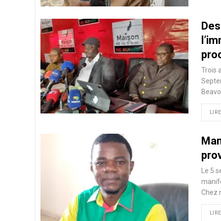
Des
l’im
pro
Trois 
Septe
Beavog
LIRE
Man
pro
Le 5 s
manife
Chez 
LIRE