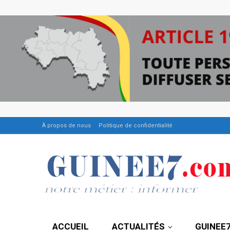
À propos de nous
Politique de confidentialité
ACCUEIL
ACTUALITÉS
GUINEE