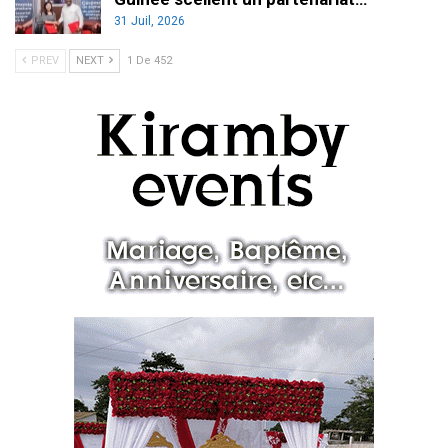
31 Juil, 2026
PREV
NEXT
1 De 452