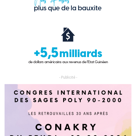
- Publicité -