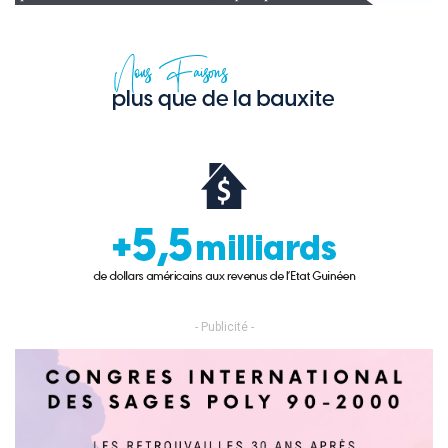
- Publicité -