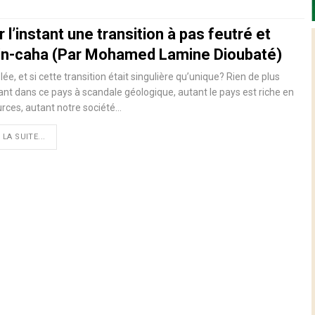
 l’instant une transition à pas feutré et
in-caha (Par Mohamed Lamine Dioubaté)
ée, et si cette transition était singulière qu’unique? Rien de plus
nt dans ce pays à scandale géologique, autant le pays est riche en
rces, autant notre société…
 LA SUITE...