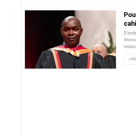
Pour
cah
D’embl
étonna
ressou
LIRE