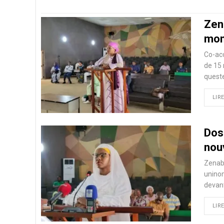
Zena
mon
Co-ac
de 15
queste
LIRE
Dos
nou
Zenab
uninom
devant
LIRE