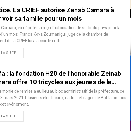
tice. La CRIEF autorise Zenab Camara à
r voir sa famille pour un mois
Camara, ex députée a reçu l'autorisation de sortir du pays pour la
d'un mois. Francis Kova Zoumanigui, juge de la chambre de
nt de la CRIEF lui a accordé cette…
 LA SUITE...
a : la fondation H20 de l’honorable Zeinab
ara offre 10 tricycles aux jeunes de la…
émonie de remise a eu lieu au bloc administratif de la préfecture, ce
08 mars 2021. Plusieurs élus locaux, cadres et sages de Boffa ont pris
à cet événement.
…
 LA SUITE...