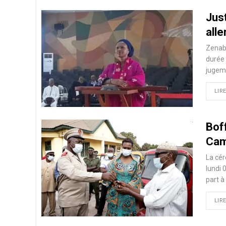
Jus
alle
Zenab 
durée 
jugeme
LIRE
Boff
Cam
La cér
lundi 
part 
LIRE