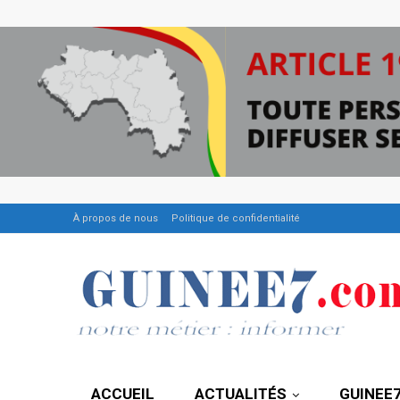
À propos de nous
Politique de confidentialité
ACCUEIL
ACTUALITÉS
GUINEE