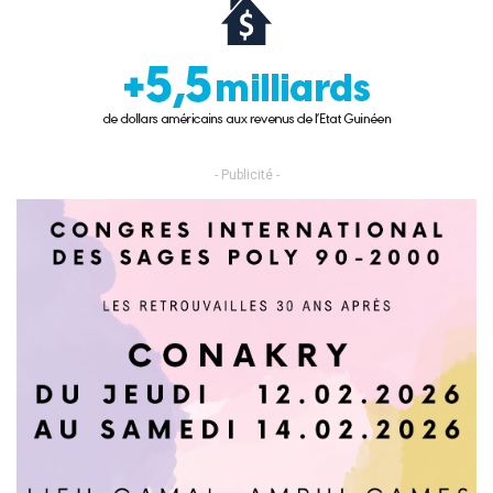
- Publicité -