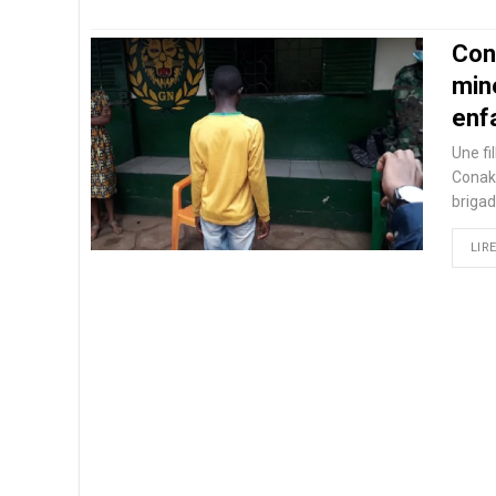
Con
min
enf
Une fi
Conakr
brigad
LIRE