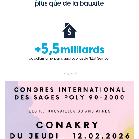
- Publicité -