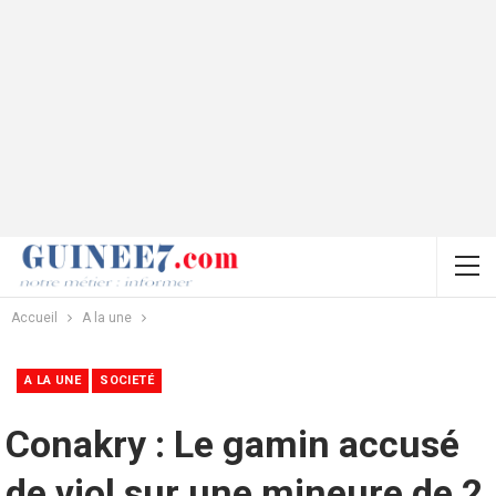
Accueil
A la une
A LA UNE
SOCIETÉ
Conakry : Le gamin accusé
de viol sur une mineure de 2