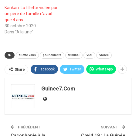
Kankan: La fillette violée par
un père de famille n’avait
que 4 ans
30 octobre 2020
Dans "A la une"
fillette 2ans
pour enfants
tribunal
viol
violée
Facebook
Twitter
WhatsApp
Share
Guinee7.com
PRÉCÉDENT
SUIVANT
Cacophonie à la
Covid 19 : La Guinée