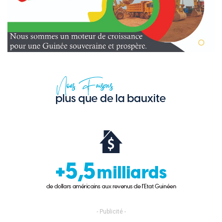
- Publicité -