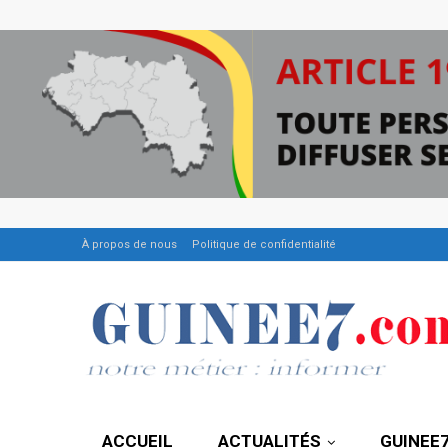
À propos de nous
Politique de confidentialité
ACCUEIL
ACTUALITÉS
GUINEE