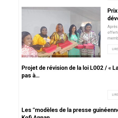
Pri
dévo
Après 
offert
membr
LIRE
Projet de révision de la loi L002 / « 
pas à…
LIRE
Les ‘‘modèles de la presse guinéenne’
Kofi Annan…