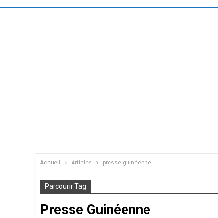
Accueil
Articles
presse guinéenne
Parcourir Tag
Presse Guinéenne