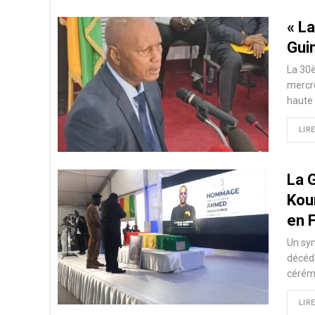
« La
Gui
La 30è
mercre
haute
LIRE
La 
Kou
en 
Un sy
décédé
cérémo
LIRE