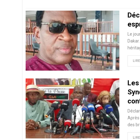
Décè
espr
Le jou
Dakar.
hérita
LIRE
Les
Syn
con
Déclar
Après 
des br
LIRE