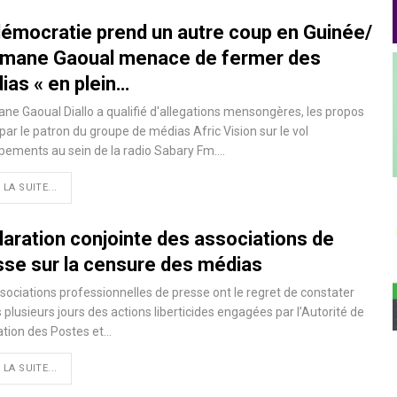
démocratie prend un autre coup en Guinée/
mane Gaoual menace de fermer des
ias « en plein…
e Gaoual Diallo a qualifié d'allegations mensongères, les propos
par le patron du groupe de médias Afric Vision sur le vol
pements au sein de la radio Sabary Fm.…
 LA SUITE...
laration conjointe des associations de
sse sur la censure des médias
sociations professionnelles de presse ont le regret de constater
 plusieurs jours des actions liberticides engagées par l’Autorité de
tion des Postes et…
 LA SUITE...