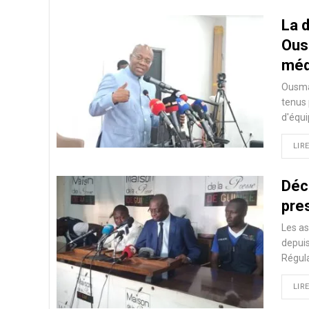
La 
Ous
méd
Ousman
tenus 
d'équi
LIRE
Déc
pre
Les as
depuis
Régula
LIRE