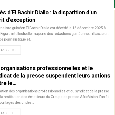
s d’El Bachir Diallo : la disparition d’un
it d’exception
rnaliste guinéen El Bachir Diallo est décédé le 16 décembre 2025 à
 Figure intellectuelle majeure des rédactions guinéennes, il laisse un
ge journalistique et…
 LA SUITE...
 organisations professionnelles et le
dicat de la presse suspendent leurs actions
tre le…
ation des organisations professionnelles et du syndicat de la presse
la restitution des émetteurs du Groupe de presse AfricVision, l’arrêt
ouillages des ondes…
 LA SUITE...