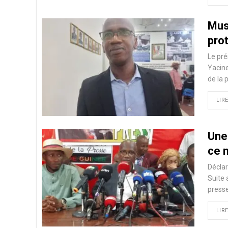
Muse
pro
Le pré
Yacine
de la 
LIRE
Une
ce 
Déclar
Suite
presse
LIRE