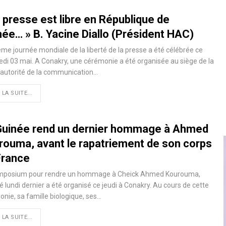
 presse est libre en République de
née… » B. Yacine Diallo (Président HAC)
me journée mondiale de la liberté de la presse a été célébrée ce
di 03 mai. A Conakry, une cérémonie a été organisée au siège de la
 autorité de la communication…
 LA SUITE...
Guinée rend un dernier hommage à Ahmed
rouma, avant le rapatriement de son corps
France
mposium pour rendre un hommage à Cheick Ahmed Kourouma,
 lundi dernier a été organisé ce jeudi à Conakry. Au cours de cette
nie, sa famille biologique, ses…
 LA SUITE...