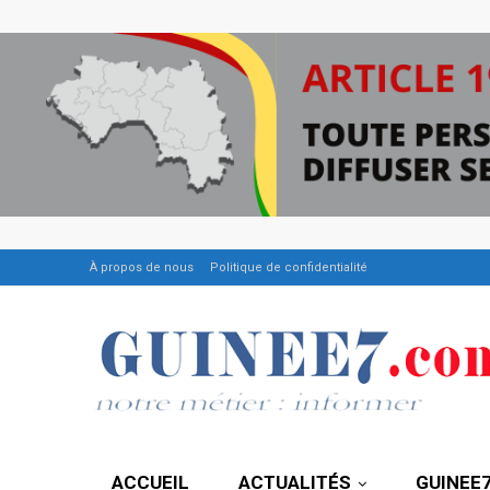
À propos de nous
Politique de confidentialité
ACCUEIL
ACTUALITÉS
GUINEE