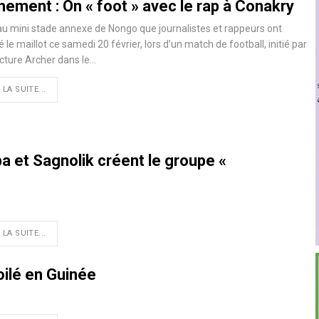
nement : On « foot » avec le rap à Conakry
au mini stade annexe de Nongo que journalistes et rappeurs ont
é le maillot ce samedi 20 février, lors d’un match de football, initié par
ucture Archer dans le
…
 LA SUITE...
ba et Sagnolik créent le groupe «
 LA SUITE...
voilé en Guinée