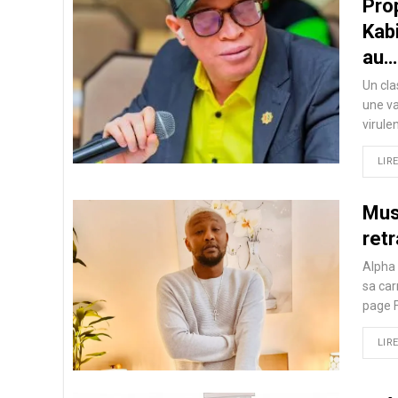
Prop
Kab
au…
Un cla
une va
virule
LIRE
Mus
retr
Alpha 
sa car
page 
LIRE