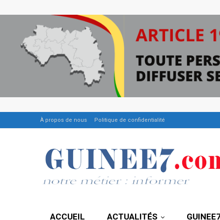
À propos de nous
Politique de confidentialité
ACCUEIL
ACTUALITÉS
GUINEE