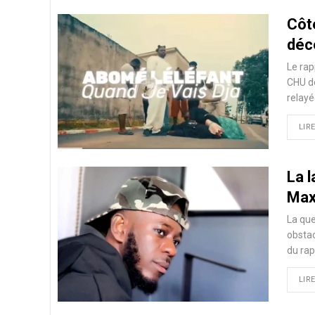
Côte
déc
Le rap
CHU de
relayé
LIRE
La l
Max
La que
obstac
du rap
LIRE