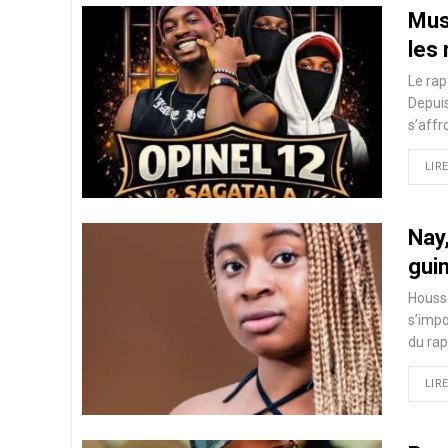
Musi
les
Le rap
Depuis
s’affr
LIRE
Nay,
gui
Houss
s’imp
du rap
LIRE