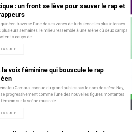
que : un front se lève pour sauver le rap et
 rappeurs
 guinéen traverse l’une de ses zones de turbulence les plus intenses.
 plusieurs semaines, le milieu ressemble à une arène où deux camps
ontent à coups de…
 LA SUITE...
 la voix féminine qui bouscule le rap
néen
einatou Camara, connue du grand public sous le nom de scène Nay,
ose progressivement comme l’une des nouvelles figures montantes
 féminin sur la scène musicale…
 LA SUITE...