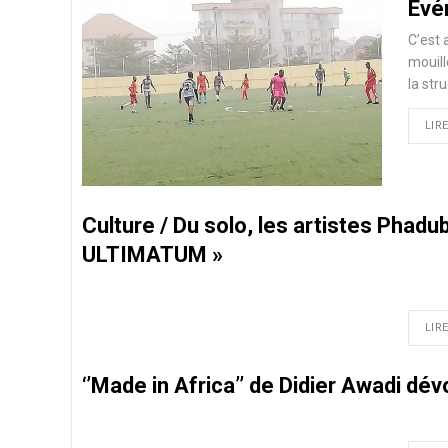
Evé
C’est 
mouill
la str
LIRE
Culture / Du solo, les artistes Phadu
ULTIMATUM »
LIRE
‘’Made in Africa’’ de Didier Awadi dé