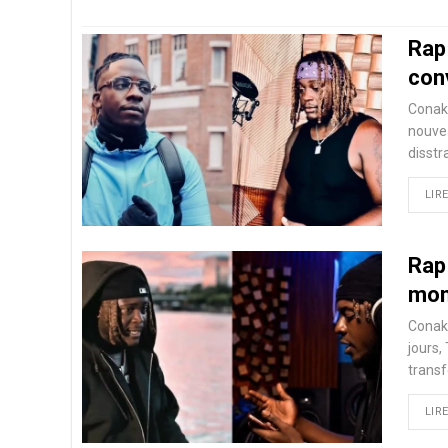
Rap
con
Conakr
nouve
disstr
LIRE
Rap 
mon
Conakr
jours,
trans
LIRE