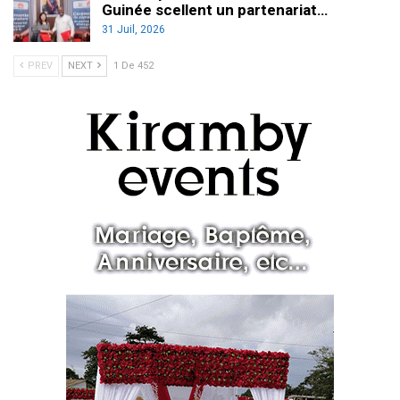
Guinée scellent un partenariat…
31 Juil, 2026
PREV
NEXT
1 De 452