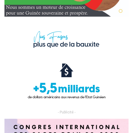
- Publicité -