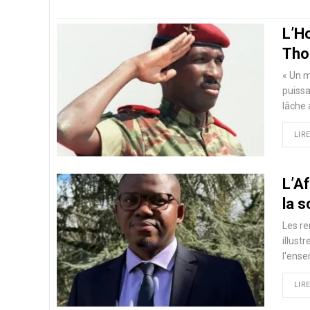
L’H
Tho
« Un m
puissa
lâche 
LIRE
L’A
la s
Les re
illust
l'ense
LIRE