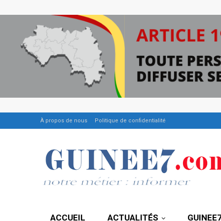
À propos de nous
Politique de confidentialité
ACCUEIL
ACTUALITÉS
GUINEE