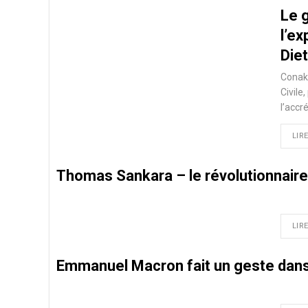
Le 
l’ex
Diet
Conakr
Civile
l’accr
LIRE
Thomas Sankara – le révolutionnaire
LIRE
Emmanuel Macron fait un geste dans