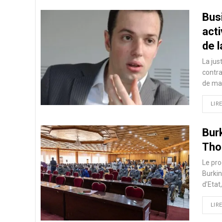
Busi
acti
de 
La jus
contra
de ma
LIRE
Burk
Tho
Le pro
Burkin
d’Etat
LIRE