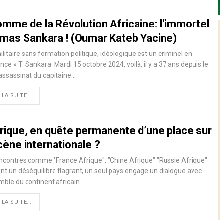
omme de la Révolution Africaine: l’immortel
mas Sankara ! (Oumar Kateb Yacine)
ilitaire sans formation politique, idéologique est un criminel en
nce » T. Sankara Mardi 15 octobre 2024, voilà, il y a 37 ans depuis le
assassinat du capitaine…
 LA SUITE...
frique, en quête permanente d’une place sur
cène internationale ?
ncontres comme "France Afrique", "Chine Afrique" "Russie Afrique"
rent un déséquilibre flagrant, un seul pays engage un dialogue avec
mble du continent africain.…
 LA SUITE...