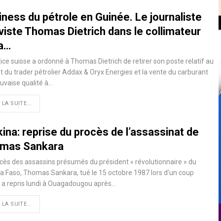
ness du pétrole en Guinée. Le journaliste
viste Thomas Dietrich dans le collimateur
la…
tice suisse a ordonné à Thomas Dietrich de retirer son poste relatif au
t du trader pétrolier Addax & Oryx Energies et la vente du carburant
uvaise qualité à…
 LA SUITE...
ina: reprise du procès de l’assassinat de
mas Sankara
cès des assassins présumés du président « révolutionnaire » du
a Faso, Thomas Sankara, tué le 15 octobre 1987 lors d’un coup
, a repris lundi à Ouagadougou après…
 LA SUITE...