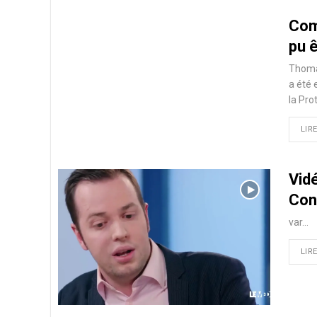
Com
pu 
Thomas
a été 
la Prot
LIRE
Vidé
Con
var…
LIRE