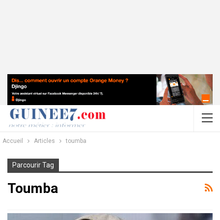
Accueil
Articles
toumba
Parcourir Tag
Toumba