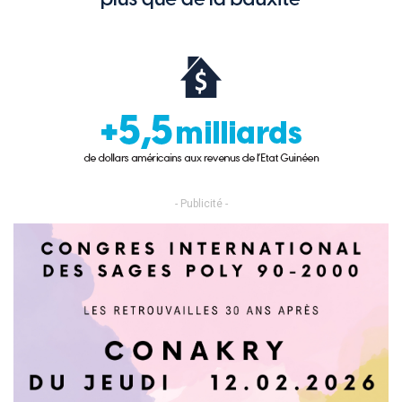
- Publicité -