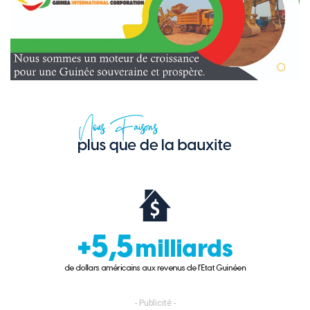
- Publicité -