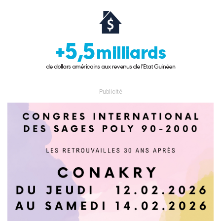
- Publicité -