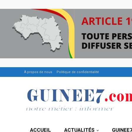
À propos de nous
Politique de confidentialité
ACCUEIL
ACTUALITÉS
GUINEE