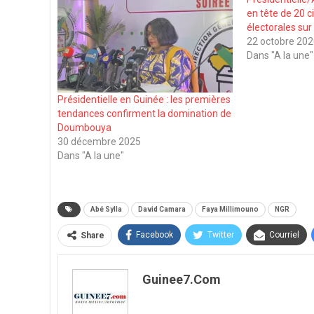
en tête de 20 c
électorales sur
22 octobre 20
Dans "A la une"
Présidentielle en Guinée : les premières
tendances confirment la domination de
Doumbouya
30 décembre 2025
Dans "A la une"
Abé Sylla
David Camara
Faya Millimouno
NGR
Facebook
Twitter
Courriel
Share
Guinee7.com