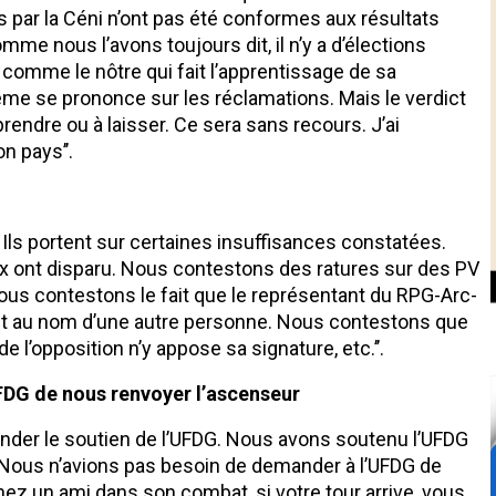
 par la Céni n’ont pas été conformes aux résultats
e nous l’avons toujours dit, il n’y a d’élections
s comme le nôtre qui fait l’apprentissage de sa
me se prononce sur les réclamations. Mais le verdict
rendre ou à laisser. Ce sera sans recours. J’ai
 pays’’.
s de Kindia
. Ils portent sur certaines insuffisances constatées.
x ont disparu. Nous contestons des ratures sur des PV
nous contestons le fait que le représentant du RPG-Arc-
m et au nom d’une autre personne. Nous contestons que
 l’opposition n’y appose sa signature, etc.’’.
FDG de nous renvoyer l’ascenseur
ander le soutien de l’UFDG. Nous avons soutenu l’UFDG
. Nous n’avions pas besoin de demander à l’UFDG de
z un ami dans son combat, si votre tour arrive, vous