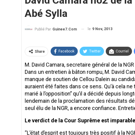
David Camara no2 de la N
Abé Sylla
le
9 Nov, 2013
Publié Par
Guinee7.com
Facebook
Twitter
Courriel
Share
M. David Camara, secretaire général de la NGR
Dans un entretien à bâton rompu, M. David Camar
manque de soutien de Cellou Dalein au candid
auraient été faites dans ce sens. Qu’à cela ne
marié à l’opposition’’ qu’il a décidé depuis long
lendemain de la proclamation des résultats déf
seul élu de la NGR, a encore confiance. Entreti
Le verdict de la Cour Suprême est imparabl
‘‘L’état d’esprit est toujours très positif à la 