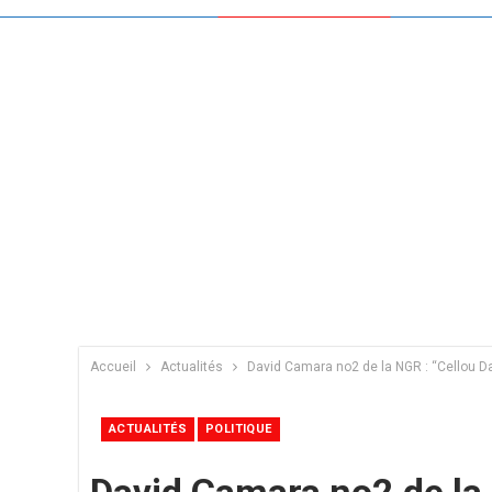
Accueil
Actualités
David Camara no2 de la NGR : ‘‘Cellou Da
ACTUALITÉS
POLITIQUE