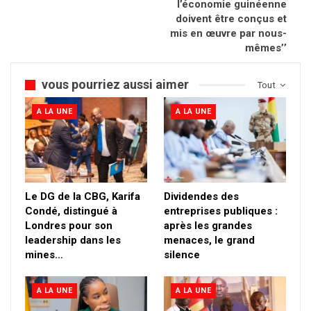
l’économie guinéenne
doivent être conçus et
mis en œuvre par nous-
mêmes’’
vous pourriez aussi aimer
Tout
A LA UNE
A LA UNE
Le DG de la CBG, Karifa
Dividendes des
Condé, distingué à
entreprises publiques :
Londres pour son
après les grandes
leadership dans les
menaces, le grand
mines…
silence
A LA UNE
A LA UNE