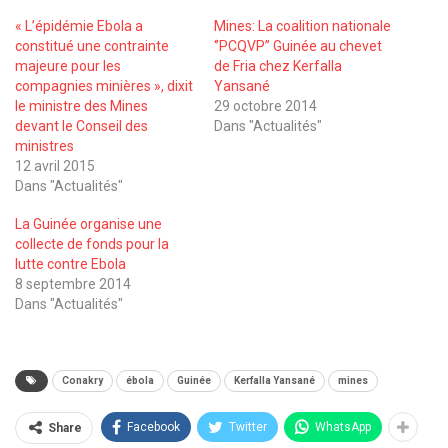
« L’épidémie Ebola a
Mines: La coalition nationale
constitué une contrainte
‘’PCQVP’’ Guinée au chevet
majeure pour les
de Fria chez Kerfalla
compagnies minières », dixit
Yansané
le ministre des Mines
29 octobre 2014
devant le Conseil des
Dans "Actualités"
ministres
12 avril 2015
Dans "Actualités"
La Guinée organise une
collecte de fonds pour la
lutte contre Ebola
8 septembre 2014
Dans "Actualités"
Conakry
ébola
Guinée
Kerfalla Yansané
mines
Facebook
Twitter
WhatsApp
Share