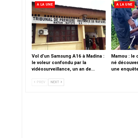
A LA UNE
A LA UNE
Vol d’un Samsung A16 à Madina :
Mamou : le 
le voleur confondu par la
né découver
vidéosurveillance, un an de…
une enquête
PREV
NEXT