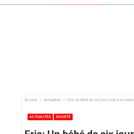
Accueil
Actualités
Fria: Un bébé de six jours volé à la matern
ACTUALITÉS
SOCIETÉ