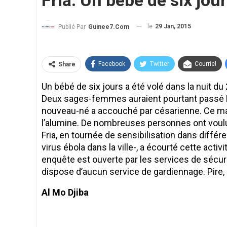
Fria: Un bébé de six jour
le
29 Jan, 2015
Publié Par
Guinee7.com
Facebook
Twitter
Courriel
Share
Un bébé de six jours a été volé dans la nuit du 2
Deux sages-femmes auraient pourtant passé la
nouveau-né a accouché par césarienne. Ce mati
l’alumine. De nombreuses personnes ont voulu 
Fria, en tournée de sensibilisation dans différ
virus ébola dans la ville-, a écourté cette activ
enquête est ouverte par les services de sécurit
dispose d’aucun service de gardiennage. Pire, l
Al Mo Djiba