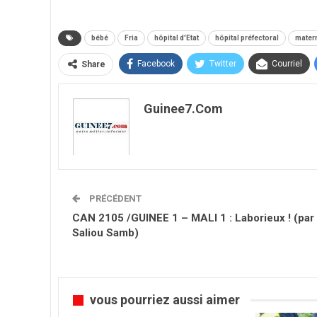
bébé
Fria
hôpital d'Etat
hôpital préfectoral
matern
Facebook
Twitter
Courriel
Share
Guinee7.com
PRÉCÉDENT
CAN 2105 /GUINEE 1 – MALI 1 : Laborieux ! (par
Saliou Samb)
vous pourriez aussi aimer