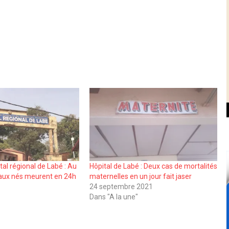
al régional de Labé : Au
Hôpital de Labé : Deux cas de mortalités
aux nés meurent en 24h
maternelles en un jour fait jaser
24 septembre 2021
Dans "A la une"