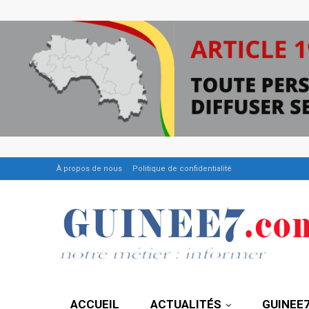
À propos de nous
Politique de confidentialité
ACCUEIL
ACTUALITÉS
GUINEE